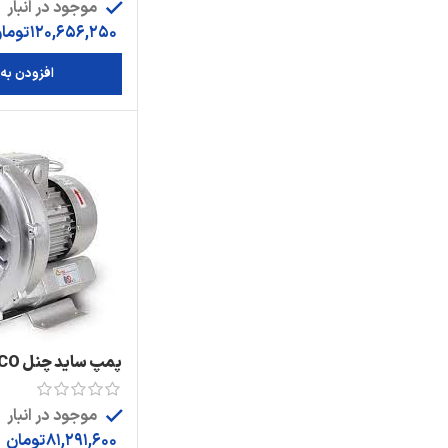
موجود در انبار
120,656,250
توما
افزودن به
پمپ سا
مدل:2RB420-7HH36
موجود در انبار
81,291,600
تومان