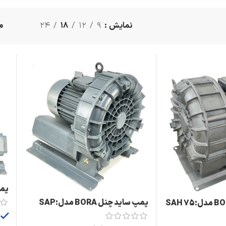
نمایش
9
12
18
24
پمپ س
پمپ ساید چنل BORA مدل:SAP
450