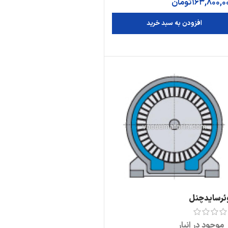
163,800,0
تومان
افزودن به سبد خرید
ئرسایدچنل
موجود در انبار