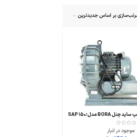
اید چنل BORA مدل:SAP 150
موجود در انبار