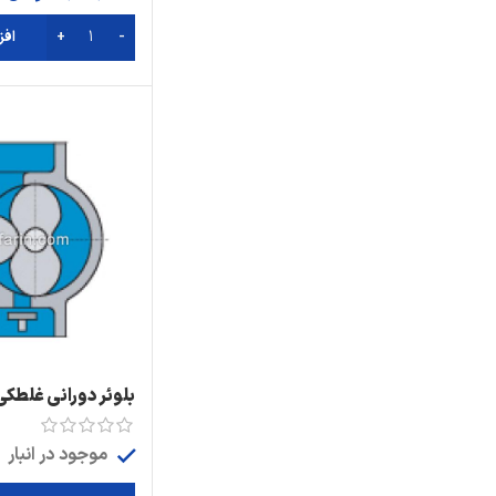
افز
بلوئر دورانی غلطکی
موجود در انبار