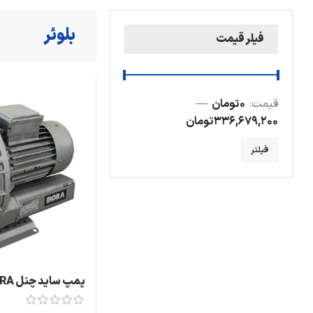
بلوئر
فیلر قیمت
قیمت:
0 تومان
—
336,679,200 تومان
فیلتر
پمپ ساید چنل BORA مدل:SAH 75