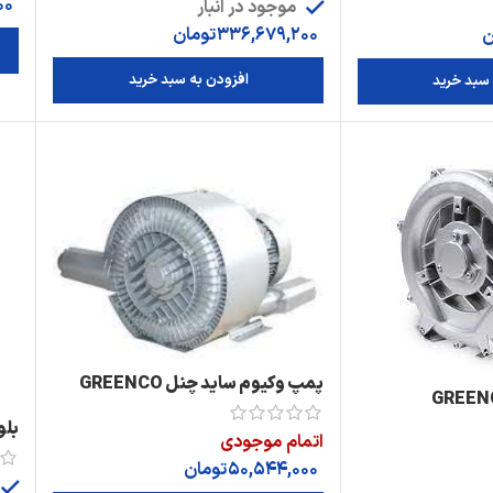
00
موجود در انبار
336,679,200
تومان
ن
افزودن به سبد خرید
 سبد خرید
پمپ وکیوم ساید چنل GREENCO
ید چنل GREENCO
مدل:2RB220-7HH26
بلو
اتمام موجودی
50,544,000
تومان