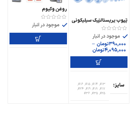
روغن وکیوم
تیوب پریستالتیک سیلیکونی
(فروش متری)
موجود در انبار
موجود در انبار
390,000
تومان
–
4,095,000
تومان
سایز
#13, #14, #15, #16,
#17, #18, #19, #24,
#25, #35, #36