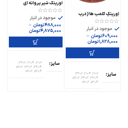
اورینگ شیر پروانه ای
اورینگ کلمپ ها (درب
موجود در انبار
اصلی)
488,000
تومان
–
موجود در انبار
4,875,000
تومان
609,000
تومان
–
1,828,000
تومان
سایز
2102, 2104, 3302,
3304, 3306, 5602,
5604, 5606
سایز
2102, 2104, 3302,
3304, 3306, 5602,
5604, 5606