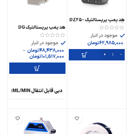
هد پمپ پریستالتیک DZ25-
3L
هد پمپ پریستالتیک DG
موجود در انبار
موجود در انبار
62,985,000
تومان
48,438,000
تومان
–
101,517,000
تومان
دبی قابل انتقال ML/MIN
G-
48
G-
48
G-
48
G-
*48