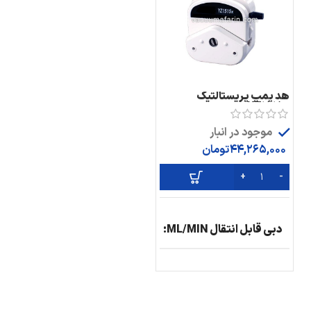
هد پمپ پریستالتیک
YZ1515x
موجود در انبار
44,265,000
تومان
دبی قابل انتقال ML/MIN
13,14,19
@2200
16,25
@2200
17,18
@2200