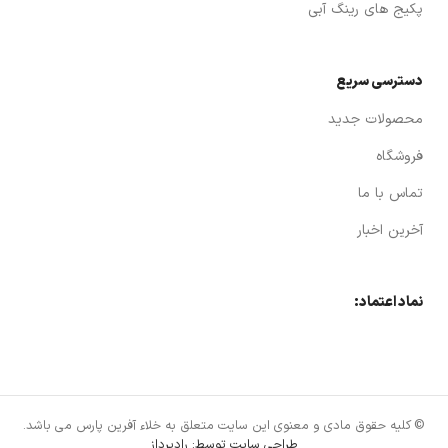
– بالا
پکیج های رینگ آبی
بودن
ظرفيت
مكش
نسبت
دسترسی سریع
به ابعاد
كوچك
-حداقل
محصولات جدید
نياز به
تعميرات
فروشگاه
و
نگهداري
– ثابت
تماس با ما
بودن
ظرفيت
آخرین اخبار
مكش
نسبت
به
تغيرات
فشار
نماد اعتماد:
مكش
-قابليت
مكش
گازها ،
بخارات
و
مايعات
–
© کلیه حقوق مادی و معنوی این سایت متعلق به خلاء آفرین پارس می باشد.
حداكثر
خلاء
طراحی سایت توسط: رادپرداز