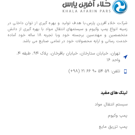
ويژگيها و امتيازات
–
طراحي
نوين يك
مرحله
اي
شركت خلاء آفرین پارس،با هدف توليد و بهره گيری از توان داخلی در
(Single
Stage )
زمينه انواع پمپ وكيوم و سیستمهای انتقال مواد با بهره گيری از دانش
-توان
متخصصين و مهندسين برجسته خود وبا تجربه ۱۸ ساله خود آماده
مصرفي
خدمت رسانی و ارایه محصولات خود در تمامی صنایع می باشد.
پايين
–
عملكرد
تهران، خیابان ستارخان، خیابان باقرخان، پلاک ۹۴، طبقه ۴،
كاملاً
واحد ۱۶
عاري از
روغن –
نصب و
تلفن: ۵۹ ۵۴ ۹۰ ۶۶ ۲۱ (۹۸+)
راه
اندازي
آسان
– انجام
تراكم به
لینک های مفید
صورت
ايزو
سیستم انتقال مواد
ترمال (
با دماي
ثابت )
پمپ وکیوم
-كاركرد
مقاوم و
پمپ تزریق مایع
بدون
توقف