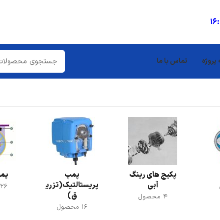
16
 پروژه
تماس با ما
پکیج های رینگ
پمپ
پمپ
آبی
پریستالتیک(تزری
26 محصول
ق)
4 محصول
16 محصول