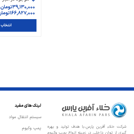
39,130,000
تومان
166,827,000
تومان
انتخاب گ
لینک های مفید
سیستم انتقال مواد
شركت خلاء آفرین پارس،با هدف توليد و بهره
پمپ وکیوم
گيری از توان داخلی در زمينه انواع پمپ وكيوم