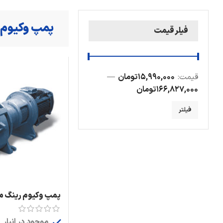
پمپ وکیوم 
فیلر قیمت
قیمت:
15,990,000 تومان
—
166,827,000 تومان
فیلتر
پمپ وکیوم رینگ مای
موجود در انبار