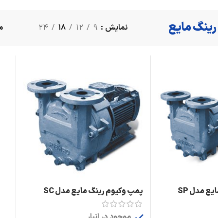
رینگ مایع
نمایش
9
12
18
24
ع مدل SP
پمپ وکیوم رینگ مایع مدل SC
موجود در انبار