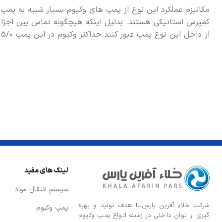
مکانیزم عملکرد این نوع از پمپ های وکیوم بسیار شبیه به پمپ 
کمپرس استاتیکی هستند. بدلیل اینکه هیچگونه تماس بین اجزا ا
از داخل این نوع پمپ عبور کنند.حداکثر وکیوم در این پمپ ۵/۰ میلی بار و حداکثر فشار۲ بار می باشد و از ظرفیتهای ۲۰تا۸۵۸۰ متر مکعب بر ساعت تولید می شوند.
لینک های مفید
سیستم انتقال مواد
شركت خلاء آفرین پارس،با هدف توليد و بهره
پمپ وکیوم
گيری از توان داخلی در زمينه انواع پمپ وكيوم