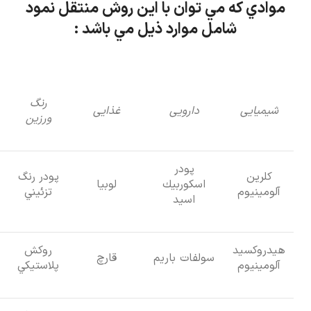
موادي كه مي توان با اين روش منتقل نمود
شامل موارد ذيل مي باشد :
رنگ
شیمیایی
دارویی
غذایی
ورزین
پودر
كلرين
پودر رنگ
اسكوربيك
لوبيا
آلومينيوم
تزئيني
اسيد
هيدروكسيد
روكش
سولفات باريم
قارچ
آلومينيوم
پلاستيكي