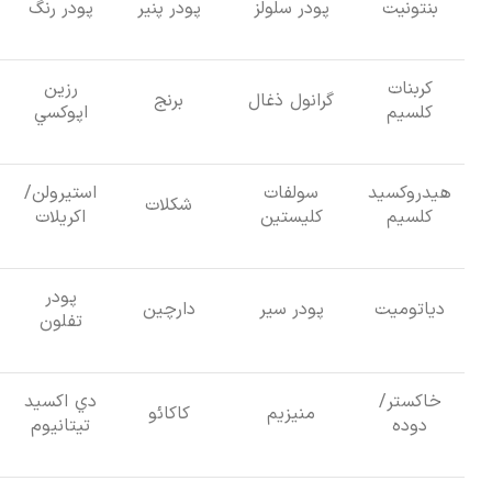
بنتونيت
پودر سلولز
پودر پنير
پودر رنگ
كربنات
رزين
گرانول ذغال
برنج
كلسيم
اپوكسي
هيدروكسيد
سولفات
استيرولن/
شكلات
كلسيم
كليستين
اكريلات
پودر
دياتوميت
پودر سير
دارچين
تفلون
خاكستر/
دي اكسيد
منيزيم
كاكائو
دوده
تيتانيوم