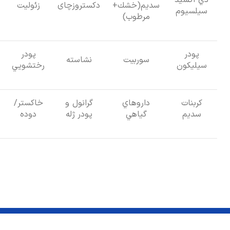
سديم(خشك+
دكستروزچای
زئوليت
سيلسيوم
مرطوب)
پودر
پودر
سوربيت
نشاسته
سيليكون
رختشويي
كربنات
داروهاي
گرانول و
خاكستر/
سديم
گياهي
پودر ژله
دوده