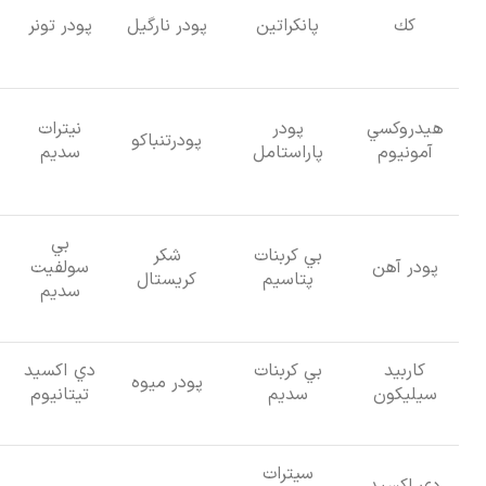
كك
پانكراتين
پودر نارگيل
پودر تونر
هيدروكسي
پودر
نيترات
پودرتنباکو
آمونيوم
پاراستامل
سديم
بي
بي كربنات
شكر
پودر آهن
سولفيت
پتاسيم
كريستال
سديم
كاربيد
بي كربنات
دي اكسيد
پودر ميوه
سيليكون
سديم
تيتانيوم
سيترات
دي اكسيد