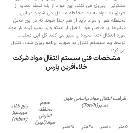
مشترکی ، پیروی می كنند، این مواد از یك نقطه تغذیه از
طریق یك لوله به یك محفظه منتقل می شودو در این
محفظه هوا و مواد باید از هم جدا شوند که در این محل
فیلترها ی خاصی هوا را قبل از اینكه وارد پمپ گردد ،از مواد
مورد انتقال جدا نموده و تمیز می كنند کل این عملیات
توسط یك سیستم كنترل به صورت برنامه ریزی شده، كنترل
می گردد.
مشخصات فنی سیستم انتقال مواد شرکت
خلاءآفرین پارس
ظرفیت انتقال مواد براساس طول
حجم
مسیر(
Ton/h
)
رنج خلاء
محفظه
موردنیاز
انبارش
)
mbar
(
مواد(لیتر)
۵متر
۱۰متر
۲۰متر
۳۰متر