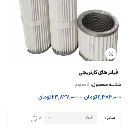
بزرگنمایی تصویر
فیلتر های کارتریجی
شناسه محصول:
نامعلوم
2,383,000
تومان
–
23,827,000
تومان
پاک
سایز
کردن