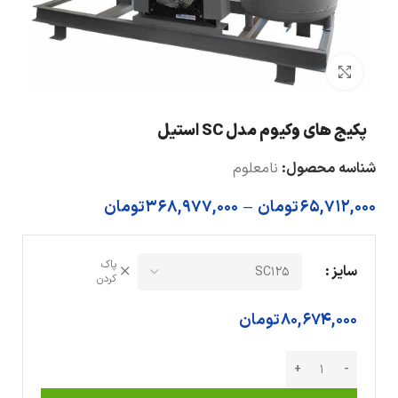
بزرگنمایی تصویر
پکیج های وکیوم مدل SC استیل
شناسه محصول:
نامعلوم
65,712,000
تومان
–
368,977,000
تومان
پاک
سایز
کردن
80,674,000
تومان