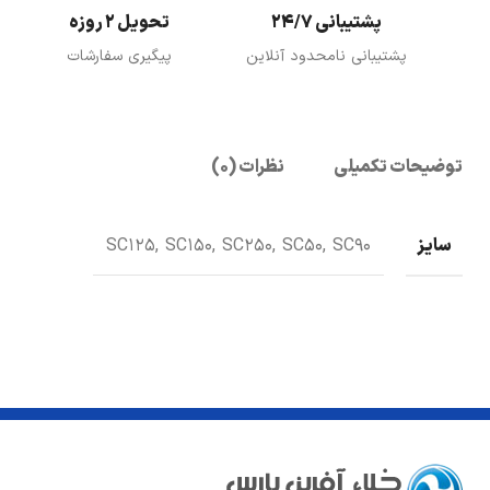
پشتیبانی 24/7
تحویل 2 روزه
پشتیبانی نامحدود آنلاین
پیگیری سفارشات
توضیحات تکمیلی
نظرات (0)
سایز
SC125, SC150, SC250, SC50, SC90