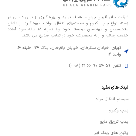
شركت خلاء آفرین پارس،با هدف توليد و بهره گيری از توان داخلی در
زمينه انواع پمپ وكيوم و سیستمهای انتقال مواد با بهره گيری از دانش
متخصصين و مهندسين برجسته خود وبا تجربه ۱۸ ساله خود آماده
خدمت رسانی و ارایه محصولات خود در تمامی صنایع می باشد.
تهران، خیابان ستارخان، خیابان باقرخان، پلاک ۹۴، طبقه ۴،
واحد ۱۶
تلفن: ۵۹ ۵۴ ۹۰ ۶۶ ۲۱ (۹۸+)
لینک های مفید
سیستم انتقال مواد
پمپ وکیوم
پمپ تزریق مایع
پکیج های رینگ آبی