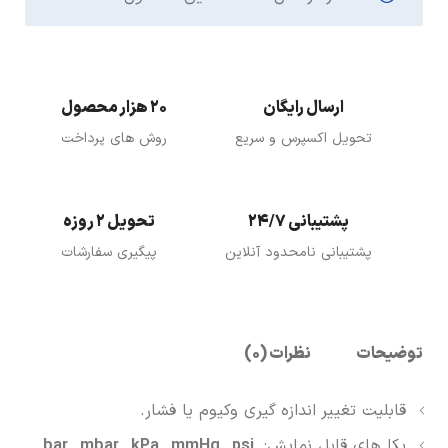
ارسال رایگان
20 هزار محصول
تحویل اکسپرس و سریع
روش های پرداخت
پشتیبانی 24/7
تحویل 2 روزه
پشتیبانی نامحدود آنلاین
پیگیری سفارشات
توضیحات
نظرات (0)
قابلیت تغییر اندازه گیری وکیوم یا فشار.
یکا های قابل نمایش:..
bar , mbar , kPa , mmHg , psi