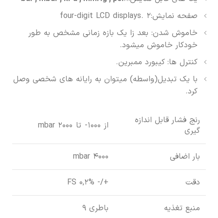
صفحه نمایش:2 .four-digit LCD displays
خاموش شدن: بعد زا یک بازه زمانی مشخص به طور
خودکار خاموش میشود.
کنترل ها: کیبورد ممبرین.
با یک تبدیل(واسطه) میتوان به رایانه های شخصی وصل
کرد.
رنج فشار قابل اندازه
از 1000- تا 2000 mbar
گیری
بار اضافی
4000 mbar
دقت
+/- 0,2% FS
منبع تغذیه
باطری 9