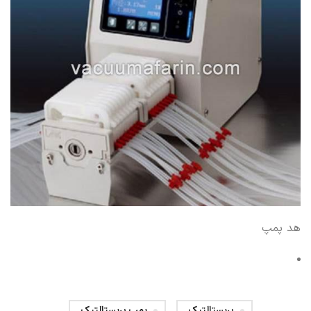
هد پمپ
پریستالتیک
پمپ پریستالتیک