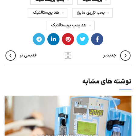
پمپ تزریق مایع
هد پریستالتیک
هد پمپ پریستالتیک
جدیدتر
قدیمی تر
نوشته های مشابه