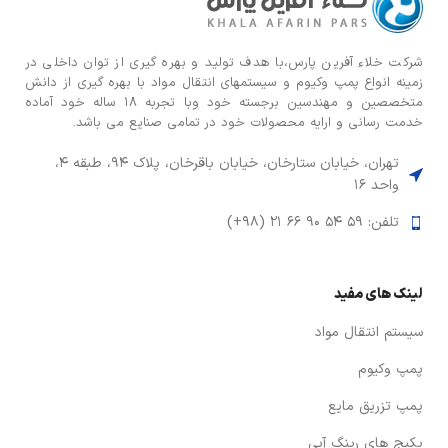
شركت خلاء آفرین پارس،با هدف توليد و بهره گيری از توان داخلی در
زمينه انواع پمپ وكيوم و سیستمهای انتقال مواد با بهره گيری از دانش
متخصصين و مهندسين برجسته خود وبا تجربه ۱۸ ساله خود آماده
خدمت رسانی و ارایه محصولات خود در تمامی صنایع می باشد.
تهران، خیابان ستارخان، خیابان باقرخان، پلاک ۹۴، طبقه ۴،
واحد ۱۶
تلفن: ۵۹ ۵۴ ۹۰ ۶۶ ۲۱ (۹۸+)
لینک های مفید
سیستم انتقال مواد
پمپ وکیوم
پمپ تزریق مایع
پکیج های رینگ آبی